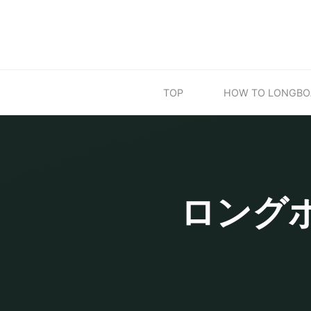
Skip
to
content
TOP
HOW TO LONGBO
ロング