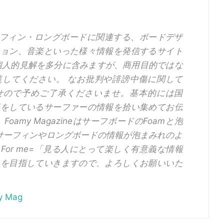
eはサーフィン・ロングボードに関連する、ボードデザ
ション、音楽といった様々情報を発信するサイト
個人的見解を多分に含みますが、商用目的ではな
覧してください。 なお批判や誹謗中傷に関して
せので予めご了承くださいませ。基本的には国
事をしているサーファーの情報を拾い集めてお伝
oamy MagazineはサーフボードのFoamと泡
「サーフィンやロングボードの情報が泡まみれのよ
For me=「見る人にとって楽しく有意義な情報
りを目指していきますので、よろしくお願いいた
my Mag