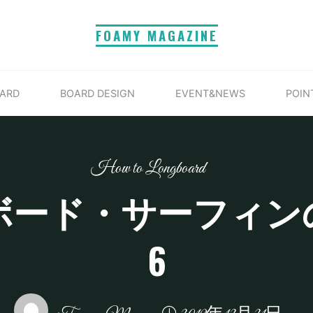
FOAMY MAGAZINE
ARD
BOARD DESIGN
EVENT&NEWS
POIN
How to Longboard
ボード・サーフィン
6