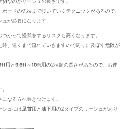
大切なのがリーシュの長さです。
、ボードの先端まで歩いていくテクニックがあるので、
シュが必要になります。
ぶつかって怪我をするリスクも高くなります。
た時、遠くまで流れていきますので周りに及ぼす危険が
6ft用
と
9.6ft～10ft用
の2種類の長さがあるので、お使
。
す。
足になる方へ巻きつけます。
ーシュには
足首用
と
膝下用
の2タイプのリーシュがあり