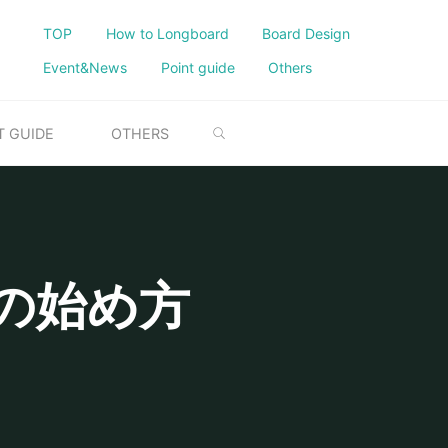
TOP
How to Longboard
Board Design
Event&News
Point guide
Others
SEARCH
T GUIDE
OTHERS
の始め方